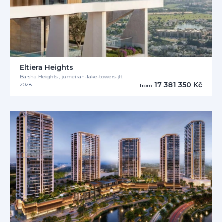
Eltiera Heights
Barsha Heights , jumeirah-lake-towers-jlt
17 381 350 Kč
2028
from