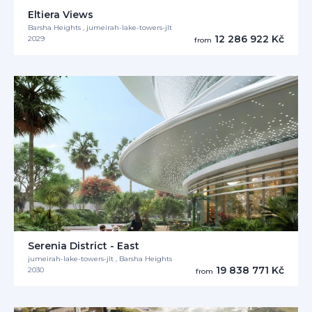
Eltiera Views
Barsha Heights , jumeirah-lake-towers-jlt
12 286 922 Kč
2029
from
Serenia District - East
jumeirah-lake-towers-jlt , Barsha Heights
19 838 771 Kč
2030
from