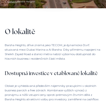
Lokality
Barsha Heights
O lokalitě
Barsha Heights, dříve známá jako TECOM, je dynamická čtvrť
situovaná mezi Dubai Marina a Al Barsha. Díky přímému napojení na
Sheikh Zayed Road a stanici metra nabízí výbornou dostupnost do
hlavních business i rezidenčních částí města.
Dostupná investice v etablované lokalitě
Oblast je vyhledávaná především nájemníky pracujícími v okolních
business parcích a free zónách. Kombinace vyšších výnosů z
pronájmu a nižší vstupní ceny oproti prémiovým čtvrtím dělá z
Barsha Heights atraktivní volbu pro investory zaměřené na cashflow.