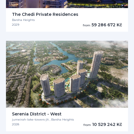
The Chedi Private Residences
Barsha Heights
59 286 672 Kč
2029
from
Serenia District - West
jumeirah-lake-towers-jlt , Barsha Heights
10 529 242 Kč
2028
from