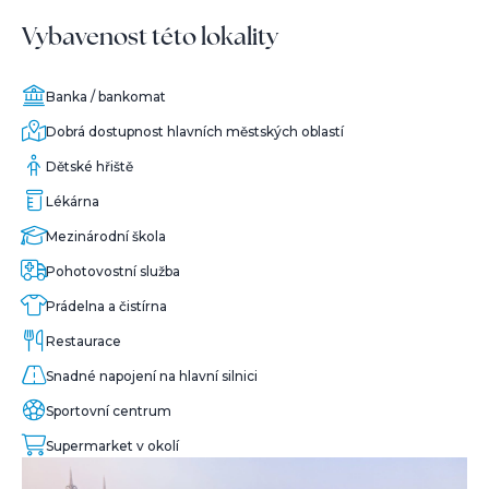
Vybavenost této lokality
Banka / bankomat
Dobrá dostupnost hlavních městských oblastí
Dětské hřiště
Lékárna
Mezinárodní škola
Pohotovostní služba
Prádelna a čistírna
Restaurace
Snadné napojení na hlavní silnici
Sportovní centrum
Supermarket v okolí