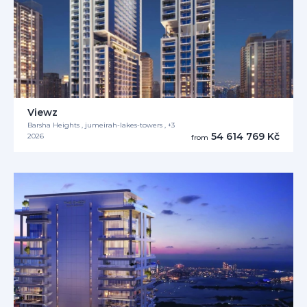
Viewz
Barsha Heights , jumeirah-lakes-towers , +3
54 614 769 Kč
2026
from