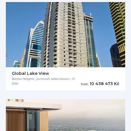
Global Lake View
Barsha Heights , jumeirah-lakes-towers , +3
10 438 473 Kč
2010
from