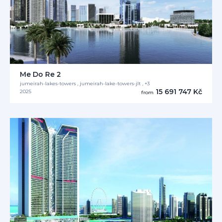
Me Do Re 2
jumeirah-lakes-towers , jumeirah-lake-towers-jlt , +3
15 691 747 Kč
2025
from