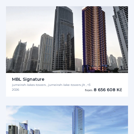
MBL Signature
jumeirah-lakes-towers , jumeirah-lake-towers-jlt , +3
8 656 608 Kč
2026
from