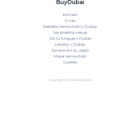
BuyDubai
Kontakt
O nás
Nabídka nemovitostí v Dubaji
Jak probíhá nákup
Jak to funguje v Dubaji
Lokality v Dubaji
Zpracování os. údajů
Mapa nemovitostí
Cookies
Copyright © 2026 BuyDubai