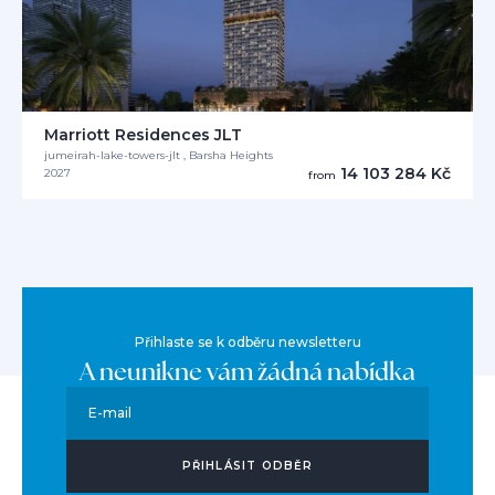
Marriott Residences JLT
jumeirah-lake-towers-jlt , Barsha Heights
14 103 284 Kč
2027
from
Přihlaste se k odběru newsletteru
A neunikne vám žádná nabídka
E-mail
PŘIHLÁSIT ODBĚR