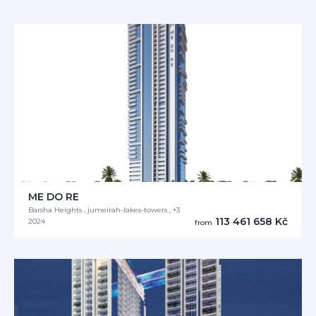
ME DO RE
Barsha Heights , jumeirah-lakes-towers , +3
113 461 658 Kč
2024
from