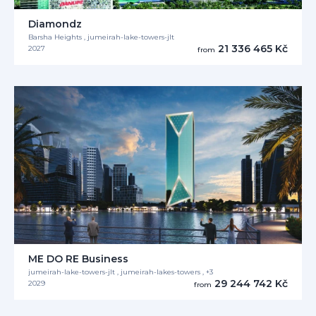
Diamondz
Barsha Heights , jumeirah-lake-towers-jlt
21 336 465 Kč
2027
from
ME DO RE Business
jumeirah-lake-towers-jlt , jumeirah-lakes-towers , +3
29 244 742 Kč
2029
from