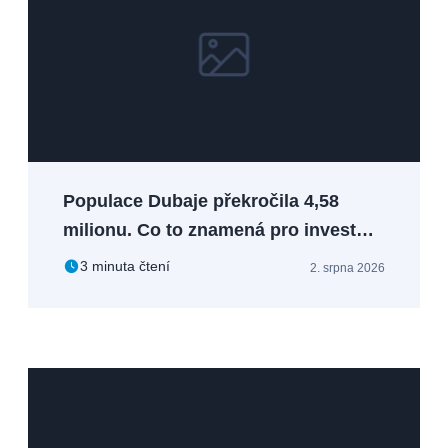
Populace Dubaje překročila 4,58
milionu. Co to znamená pro investory
do nemovitostí?
3 minuta čtení
2. srpna 2026