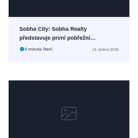
Sobha City: Sobha Realty
představuje první pobřežní
rezidenční komunita v Abu Dhabi
4 minuta čtení
14. dubna 2026