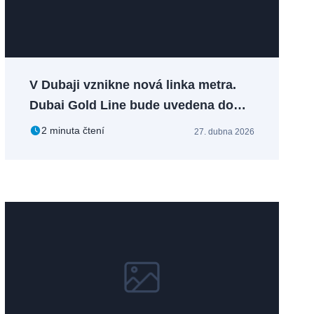
V Dubaji vznikne nová linka metra.
Dubai Gold Line bude uvedena do
provozu v roce 2032
2 minuta čtení
27. dubna 2026