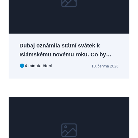
Dubaj oznámila státní svátek k
Islámskému novému roku. Co by
měli vědět turisté, expati i investoři
4 minuta čtení
10. června 2026