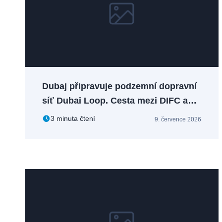
Dubaj připravuje podzemní dopravní
síť Dubai Loop. Cesta mezi DIFC a
Dubai Mall se zkrátí z 20 na 3 minuty
3 minuta čtení
9. července 2026