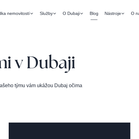
dka nemovitostí
Služby
O Dubaji
Blog
Nástroje
O n
i v Dubaji
 od našeho týmu vám ukážou Dubaj očima