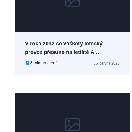
V roce 2032 se veškerý letecký
provoz přesune na letiště Al
Maktoum, stávající DXB se uzavře.
3 minuta čtení
16. června 2026
Jaký dopad to bude mít na Dubaj?