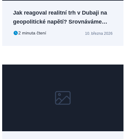
Jak reagoval realitní trh v Dubaji na
geopolitické napětí? Srovnáváme
celkovou hodnotu a objem prodejů v
2 minuta čtení
10. března 2026
přelomovém období