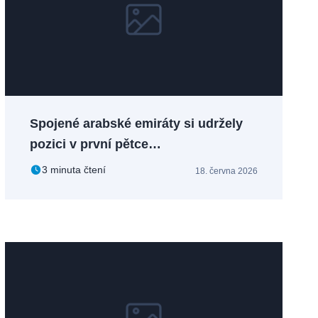
Spojené arabské emiráty si udržely
pozici v první pětce
nejkonkurenceschopnějších
3 minuta čtení
18. června 2026
ekonomik světa