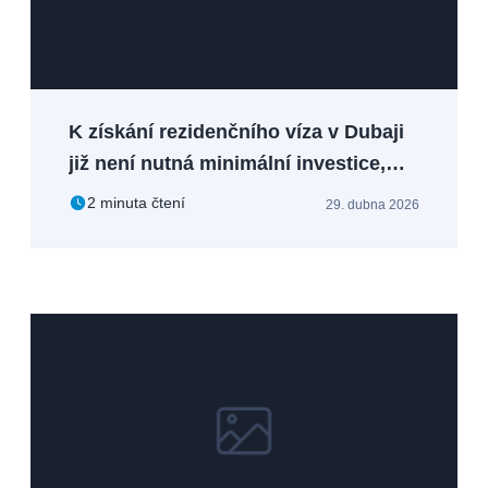
K získání rezidenčního víza v Dubaji
již není nutná minimální investice,
DLD výrazně zjednodušuje pravidla
2 minuta čtení
29. dubna 2026