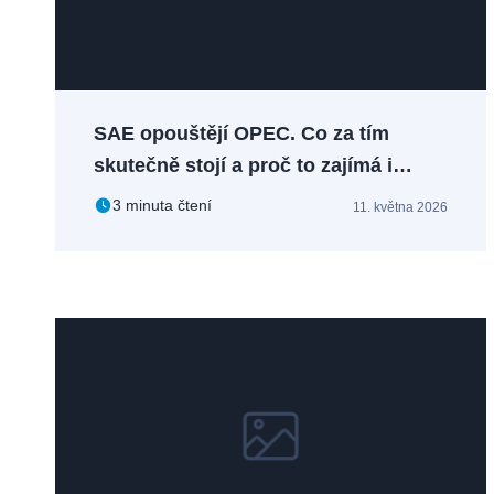
SAE opouštějí OPEC. Co za tím
skutečně stojí a proč to zajímá i
dubajský realitní trhy
3 minuta čtení
11. května 2026