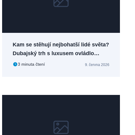
Kam se stěhují nejbohatší lidé světa?
Dubajský trh s luxusem ovládlo
„sanctuary-style“ bydlení
3 minuta čtení
9. června 2026