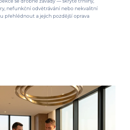
spekce se drobné závady — skryté trhliny,
y, nefunkční odvětrávání nebo nekvalitní
přehlédnout a jejich pozdější oprava