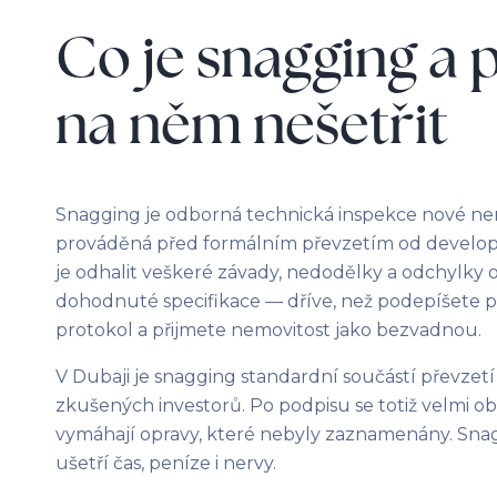
Co je snagging a 
na něm nešetřit
Snagging je odborná technická inspekce nové ne
prováděná před formálním převzetím od develop
je odhalit veškeré závady, nedodělky a odchylky 
dohodnuté specifikace — dříve, než podepíšete 
protokol a přijmete nemovitost jako bezvadnou.
V Dubaji je snagging standardní součástí převzetí
zkušených investorů. Po podpisu se totiž velmi o
vymáhají opravy, které nebyly zaznamenány. Sn
ušetří čas, peníze i nervy.