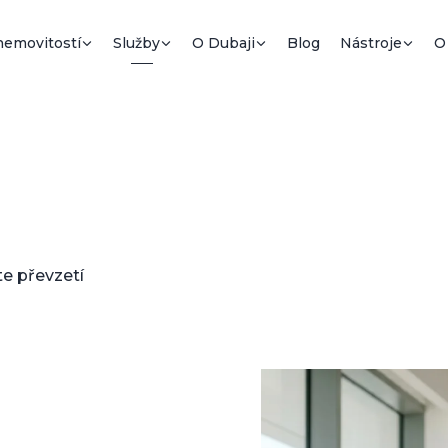
nemovitostí
Služby
O Dubaji
Blog
Nástroje
O
e převzetí