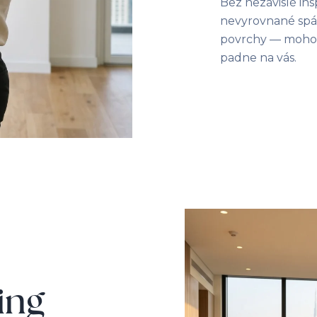
Bez nezávislé in
nevyrovnané spár
povrchy — mohou 
padne na vás.
ing