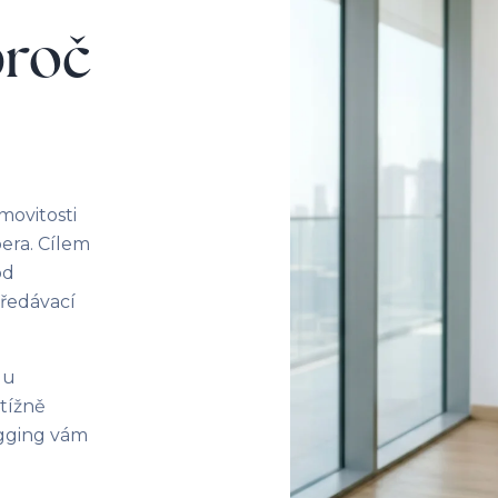
proč
movitosti
era. Cílem
od
předávací
 u
btížně
agging vám