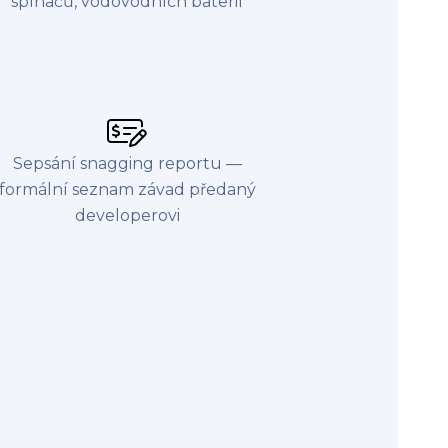
spínačů, vodovodních baterií
Sepsání snagging reportu —
formální seznam závad předaný
developerovi