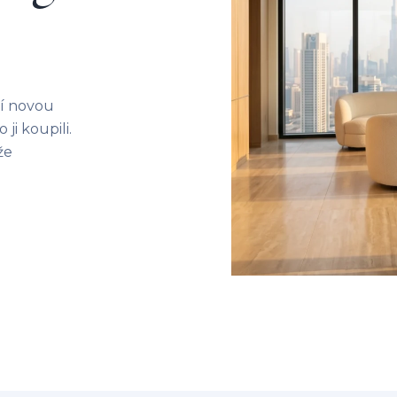
cí novou
ji koupili.
že