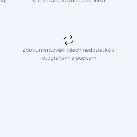
na,
klimatizace, vzduchotechnika
u
Zdokumentování všech nedostatků s
fotografiemi a popisem