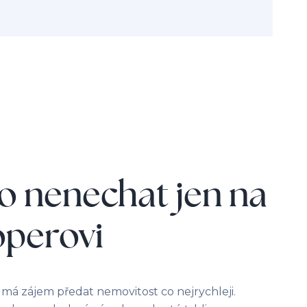
to nenechat jen na
operovi
má zájem předat nemovitost co nejrychleji.