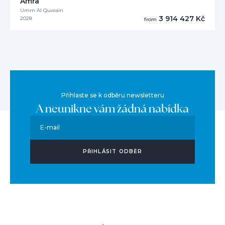
Amra
Umm Al Quwain
3 914 427 Kč
2028
from
Přihlaste se k odběru newsletteru
A neunikne vám žádná nabídka
E-mail
PŘIHLÁSIT ODBĚR