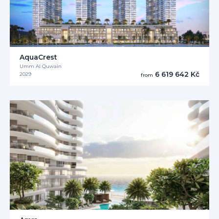
AquaCrest
Umm Al Quwain
6 619 642 Kč
2029
from