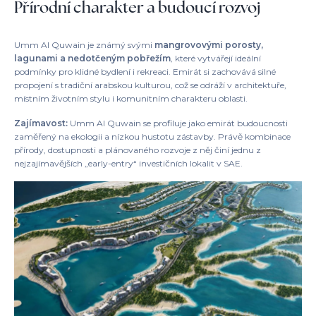
Přírodní charakter a budoucí rozvoj
Umm Al Quwain je známý svými
mangrovovými porosty,
lagunami a nedotčeným pobřežím
, které vytvářejí ideální
podmínky pro klidné bydlení i rekreaci. Emirát si zachovává silné
propojení s tradiční arabskou kulturou, což se odráží v architektuře,
místním životním stylu i komunitním charakteru oblasti.
Zajímavost:
Umm Al Quwain se profiluje jako emirát budoucnosti
zaměřený na ekologii a nízkou hustotu zástavby. Právě kombinace
přírody, dostupnosti a plánovaného rozvoje z něj činí jednu z
nejzajímavějších „early-entry“ investičních lokalit v SAE.