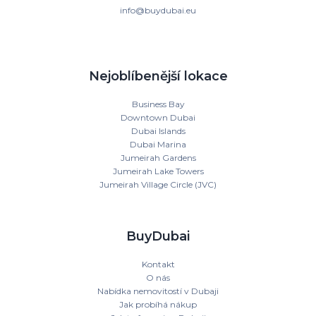
info@buydubai.eu
Nejoblíbenější lokace
Business Bay
Downtown Dubai
Dubai Islands
Dubai Marina
Jumeirah Gardens
Jumeirah Lake Towers
Jumeirah Village Circle (JVC)
BuyDubai
Kontakt
O nás
Nabídka nemovitostí v Dubaji
Jak probíhá nákup