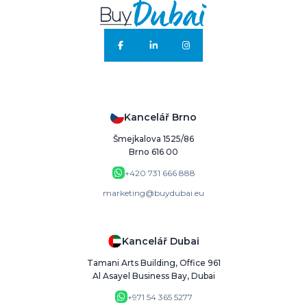
Kancelář Brno
Šmejkalova 1525/86
Brno 616 00
+420 731 666 888
marketing@buydubai.eu
Kancelář Dubai
Tamani Arts Building, Office 961
Al Asayel Business Bay, Dubai
+971 54 365 5277