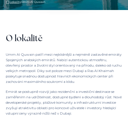
Lokality
Umm Al Quwain
O lokalitě
Umm Al Quwain patří mezi nejklidnější a nejméně zastavěné emiráty
Spojených arabských emirátů. Nabízí autentickou atmosféru,
otevřený prostor a životní styl orientovaný na přírodu, daleko od ruchu
velkých metropolí. Díky své poloze mezi Dubají a Ras Al Khaimah
poskytuje snadnou dostupnost hlavních ekonomických center při
zachování maximálního soukromí a klidu.
Emirát se postupně rozvíjí jako rezidenční a investiční destinace se
zaměřením na udržitelnost, dostupné bydlení a dlouhodobý růst. Nové
developerské projekty, plážové komunity a infrastrukturní investice
zvyšují atraktivitu oblasti pro koncové uživatele i investory hledající
vstupní ceny výrazně nižší než v Dubaji.