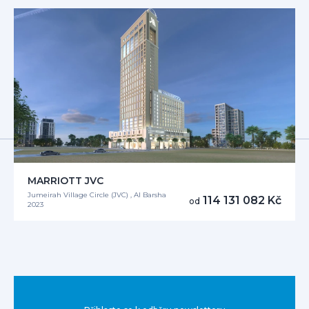
MARRIOTT JVC
Jumeirah Village Circle (JVC) , Al Barsha
114 131 082 Kč
od
2023