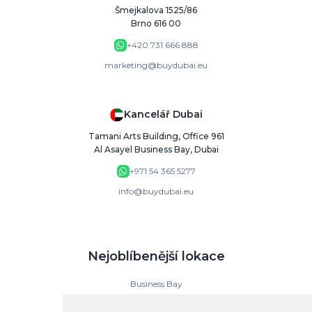
Šmejkalova 1525/86
Brno 616 00
+420 731 666 888
marketing@buydubai.eu
Kancelář Dubai
Tamani Arts Building, Office 961
Al Asayel Business Bay, Dubai
+971 54 365 5277
info@buydubai.eu
Nejoblíbenější lokace
Business Bay
Downtown Dubai
Dubai Islands