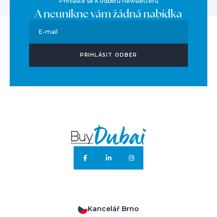
Přihlaste se k odběru newsletteru
A neunikne vám žádná nabídka
E-mail
PŘIHLÁSIT ODBĚR
Kancelář Brno