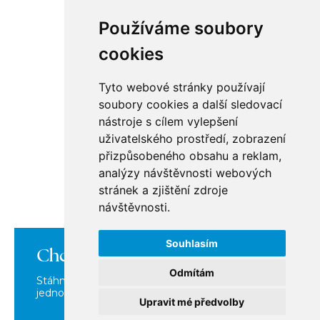
Dubai Marina
Používáme soubory
Jumeirah Gardens
Jumeirah Lake Towers
cookies
Jumeirah Village Circle (JVC)
Tyto webové stránky používají
soubory cookies a další sledovací
BuyDubai
nástroje s cílem vylepšení
Kontakt
uživatelského prostředí, zobrazení
O nás
přizpůsobeného obsahu a reklam,
Nabídka nemovitostí v Dubaji
analýzy návštěvnosti webových
Jak probíhá nákup
Jak to funguje v Dubaji
stránek a zjištění zdroje
Lokality v Dubaji
návštěvnosti.
Zpracování os. údajů
Mapa nemovitostí
Cookies
Souhlasím
Chcete se o nás dozvědět více?
Odmítám
Stáhněte si naši brožuru, kde o nás najdete vše na
Copyright © 2026 BuyDubai
jednom místě!
Upravit mé předvolby
STÁHNOUT BROŽURU