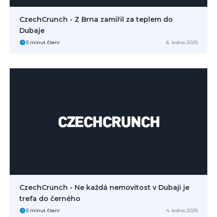
CzechCrunch - Z Brna zamířil za teplem do
Dubaje
5 minut čtení
6. ledna 2025
Máte zájem
+420 
CZ 
CzechCrunch - Ne každá nemovitost v Dubaji je
trefa do černého
5 minut čtení
4. ledna 2025