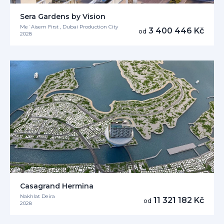
Sera Gardens by Vision
Me´Aisem First , Dubai Production City
3 400 446 Kč
od
2028
Casagrand Hermina
Nakhlat Deira
11 321 182 Kč
od
2028