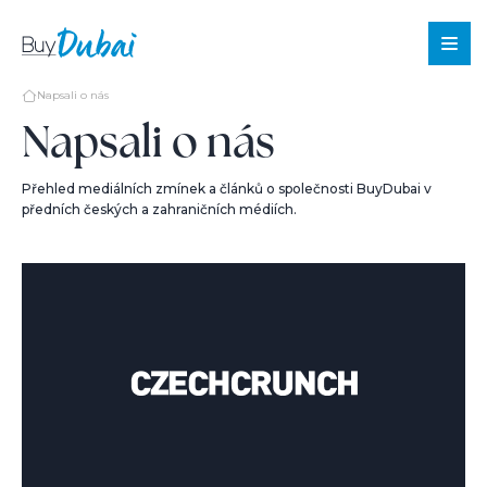
Napsali o nás
Napsali o nás
Nabídka
Přehled mediálních zmínek a článků o společnosti BuyDubai v
předních českých a zahraničních médiích.
nemovitost
Služby
O
Dubaji
Blog
Nástroje
O
nás