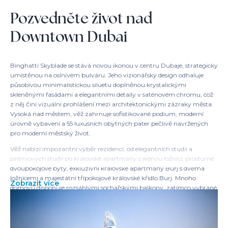
Pozvedněte život nad
Downtown Dubai
Binghatti Skyblade se stává novou ikonou v centru Dubaje, strategicky
umístěnou na oslnivém bulváru. Jeho vizionářský design odhaluje
působivou minimalistickou siluetu doplněnou krystalickými
skleněnými fasádami a elegantními detaily v saténovém chromu, což
z něj činí vizuální prohlášení mezi architektonickými zázraky města.
Vysoká nad městem, věž zahrnuje sofistikované podium, moderní
úrovně vybavení a 55 luxusních obytných pater pečlivě navržených
pro moderní městský život.
Věž nabízí impozantní výběr rezidencí, od elegantních studií a
prémiových studií po královské apartmány s jednou ložnicí, prostorné
dvoupokojové byty, exkluzivní královské apartmány Burj s dvěma
ložnicemi a majestátní třípokojové královské křídlo Burj. Mnoho
Zobrazit více
domovů disponuje rozsáhlými sochařskými balkony, zatímco vybrané
uspořádání na střešní terase nabízí soukromé bazény – zvyšující
soukromí a exkluzivitu. Každý detail odráží vášeň pro rafinované
materiály a přizpůsobené povrchové úpravy, což zajišťuje moderní
svatyni pro každého obyvatele.