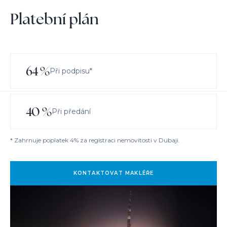
Platební plán
64
%
Při podpisu*
40
%
Při předání
* Zahrnuje poplatek 4% za registraci nemovitosti v Dubaji.
KONTAKTOVAT MAKLÉŘE