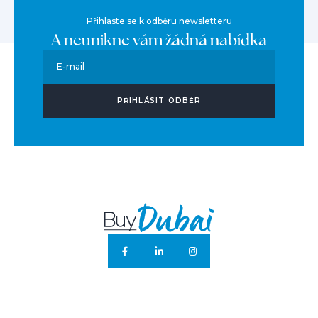
Přihlaste se k odběru newsletteru
A neunikne vám žádná nabídka
E-mail
PŘIHLÁSIT ODBĚR