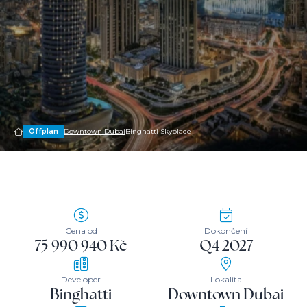
Offplan
Downtown Dubai
Binghatti Skyblade
Cena od
Dokončení
75 990 940 Kč
Q4 2027
Developer
Lokalita
Binghatti
Downtown Dubai