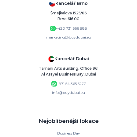
Kancelář Brno
Šmejkalova 1525/86
Brno 616 00
+420 731 666 888
marketing@buydubai.eu
Kancelář Dubai
Tamani Arts Building, Office 961
Al Asayel Business Bay, Dubai
+971 54 365 5277
info@buydubai.eu
Nejoblíbenější lokace
Business Bay