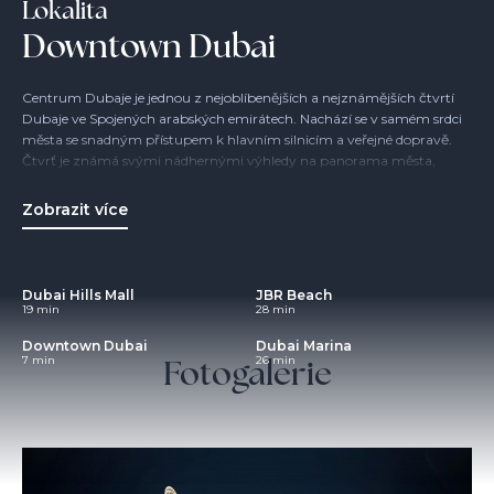
Lokalita
Downtown Dubai
Centrum Dubaje je jednou z nejoblíbenějších a nejznámějších čtvrtí
Dubaje ve Spojených arabských emirátech. Nachází se v samém srdci
města se snadným přístupem k hlavním silnicím a veřejné dopravě.
Čtvrť je známá svými nádhernými výhledy na panorama města,
nabídkou luxusního životního stylu a prvotřídní polohou, což z ní činí
vyhledávanou destinaci pro místní obyvatele i turisty.
Zobrazit více
V centru Dubaje se nachází několik ikonických památek včetně Burdž
Chalífy, nákupního centra Dubai Mall a Dubajské fontány, ale také
řada špičkových hotelů, restaurací a nákupních center.
Dubai Hills Mall
JBR Beach
19 min
28 min
Downtown Dubai
Dubai Marina
Fotogalerie
7 min
26 min