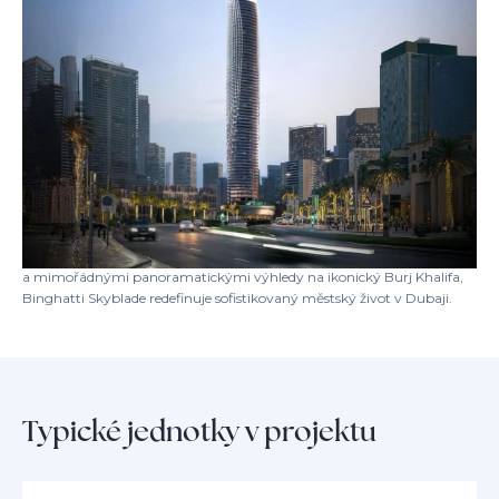
Nacházející se v srdci živé čtvrti centra Dubaje, Binghatti Skyblade vás
umisťuje na dosah světově proslulého Burj Khalifa, Dubai Mall a
nejvýznamnějších obchodních center města. Tato vyhledávaná adresa
zaručuje bezproblémové spojení se vším, co Dubaj nabízí, od fine
dining a luxusního nakupování po hlavní korporátní destinace.
Užijte si výjimečný životní styl s prémiovými zařízeními, včetně
velkolepé lobby, posilovny s výhledem na panorama města, běžecké
dráhy, venkovního dětského hřiště, krásně upravených rekreačních
zón, butikových obchodních prostor, světově proslulého luxusního
lázeňského a wellness centra a ohromujícího nekonečného bazénu na
střeše. S soukromými bazény v některých domovech na střešní terase
a mimořádnými panoramatickými výhledy na ikonický Burj Khalifa,
Binghatti Skyblade redefinuje sofistikovaný městský život v Dubaji.
Typické jednotky v projektu