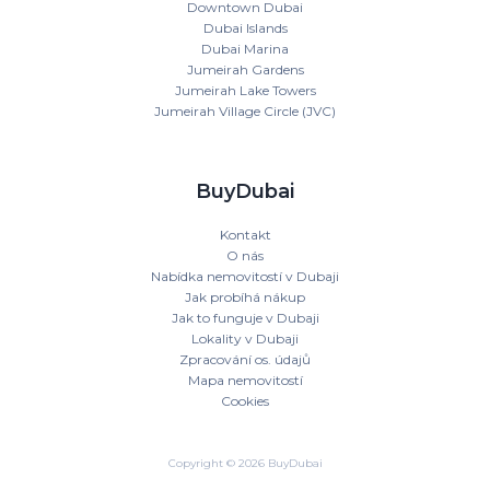
Downtown Dubai
Dubai Islands
Dubai Marina
Jumeirah Gardens
Jumeirah Lake Towers
Jumeirah Village Circle (JVC)
BuyDubai
Kontakt
O nás
Nabídka nemovitostí v Dubaji
Jak probíhá nákup
Jak to funguje v Dubaji
Lokality v Dubaji
Zpracování os. údajů
Mapa nemovitostí
Cookies
Copyright © 2026 BuyDubai