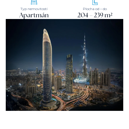
Typ nemovitostí
Plocha od – do
Apartmán
204 – 239 m²