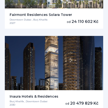
Fairmont Residences Solara Tower
Downtown Dubai , Burj Khalifa
24 110 602 Kč
od
2027
Inaura Hotels & Residences
Burj Khalifa , Downtown Dubai
20 479 829 Kč
od
2030