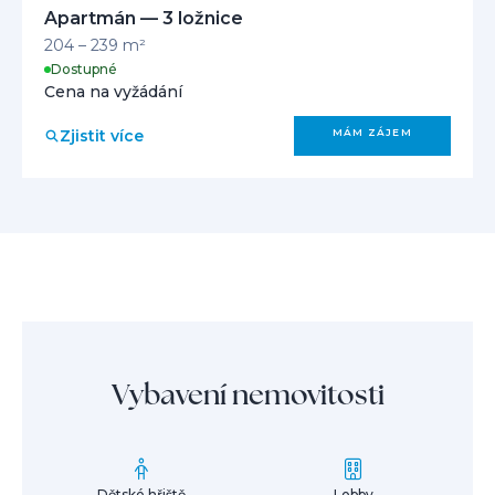
Apartmán — 3 ložnice
204 – 239 m²
Dostupné
Cena na vyžádání
Zjistit více
MÁM ZÁJEM
Vybavení nemovitosti
Dětské hřiště
Lobby