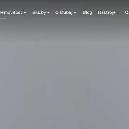
nemovitostí
Služby
O Dubaji
Blog
Nástroje
O