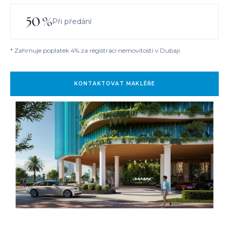
50
%
Při předání
* Zahrnuje poplatek 4% za registraci nemovitosti v Dubaji.
KONTAKTOVAT MAKLÉŘE