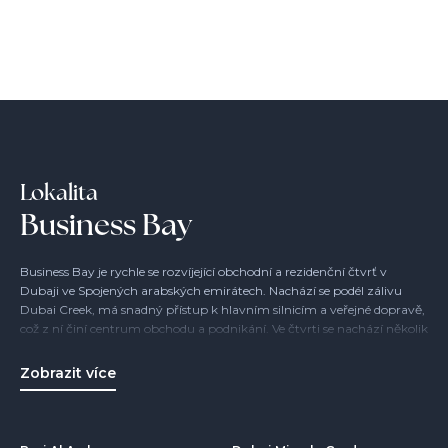
Lokalita
Business Bay
Business Bay je rychle se rozvíjející obchodní a rezidenční čtvrť v
Dubaji ve Spojených arabských emirátech. Nachází se podél zálivu
Dubai Creek, má snadný přístup k hlavním silnicím a veřejné dopravě,
což z ní činí centrum obchodu a podnikání. Ve čtvrti se nachází několik
výškových budov, včetně ikonické budovy Burdž Chalífa, a také řada
komerčních a obytných nemovitostí.
Zobrazit více