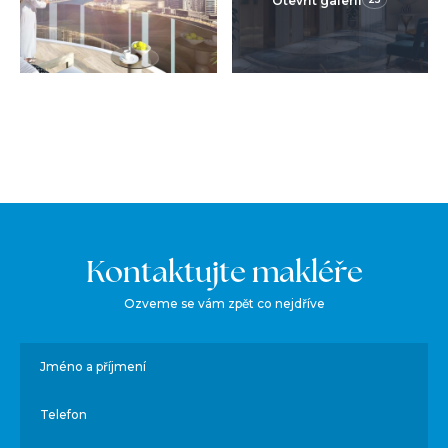
Otevřít galerii
Kontaktujte makléře
Ozveme se vám zpět co nejdříve
Jméno a příjmení
Telefon