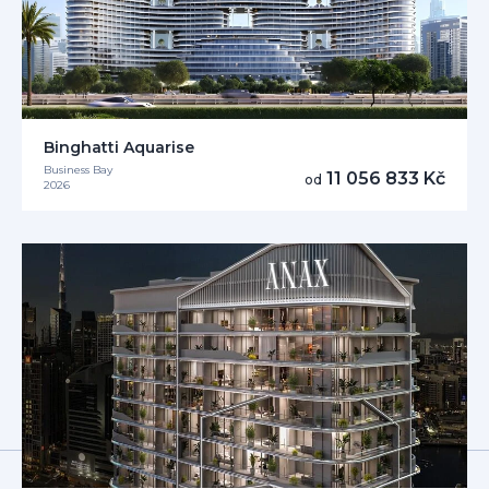
Binghatti Aquarise
Business Bay
11 056 833 Kč
od
2026