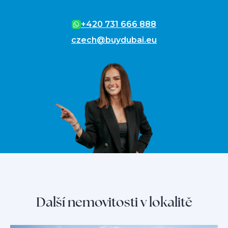
+420 731 666 888
czech@buydubai.eu
Další nemovitosti v lokalitě