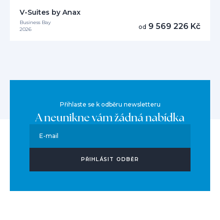
V-Suites by Anax
Business Bay
9 569 226 Kč
od
2026
Přihlaste se k odběru newsletteru
A neunikne vám žádná nabídka
E-mail
PŘIHLÁSIT ODBĚR