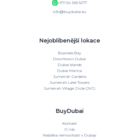
+971 54 365 5277
info@buydubai.eu
Nejoblíbenější lokace
Business Bay
Downtown Dubai
Dubai Islands
Dubai Marina
Jumeirah Gardens
Jumeirah Lake Towers
Jumeirah Village Circle (JVC)
BuyDubai
Kontakt
O nás
Nabídka nemovitostí v Dubaji