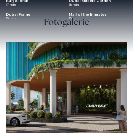
Burj Al Arab
Dubai Miracle Garden
17 min
18 min
Dubai Frame
Mall of the Emirates
Fotogalerie
15 min
15 min