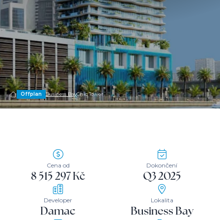
Offplan
Business Bay
Chic Tower
Cena od
Dokončení
8 515 297 Kč
Q3 2025
Developer
Lokalita
Damac
Business Bay