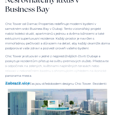
Business Bay
Chic Tower od Damac Properties redefinuje moderní bydlení v
samotném srdci Business Bay v Dubaji. Tento vizionářský projekt
nabízí kolekci studií, apartmánů s jednou a dvěma ložnicemi a také
exkluzivní superluxusní rezidence. Každý prostor je navržen s
mimořádnou pečlivostí a důrazem na detail, aby každý okamžik doma
podporoval vaše zdraví a pozvedl úroveň vašeho bydlení.
Chic Tower je situován v jedné z nejprestižnějších čtvrtí Dubaje a
poskytuje rezidentům přístup ke světu prémiových služeb. Představte
si odpočinek na zelených, květinami naplněných terasách nebo
relaxaci v nekonečném bazénu s ohromujícím výhledem na ikonické
panorama města.
Zobrazit více
Wellness a volný čas jsou středobodem designu Chic Tower. Rezidenti
mají k dispozici vlastní posilovnu pro osvěžující tréninky i venkovní
promítací plátno pro filmové večery nebo sledování sportovních
přenosů v kruhu přátel a rodiny.
Vyberte si Chic Tower pro bezkonkurenční luxus, živou městskou
komunitu a záruku výjimečného každodenního zážitku v prosperující