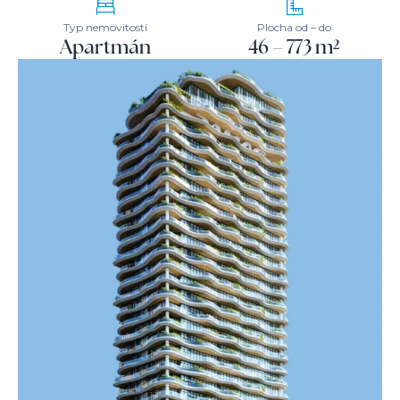
Typ nemovitostí
Plocha od – do
Apartmán
46 – 773 m²