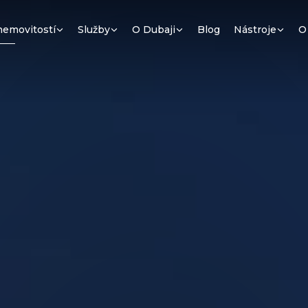
nemovitostí
Služby
O Dubaji
Blog
Nástroje
O