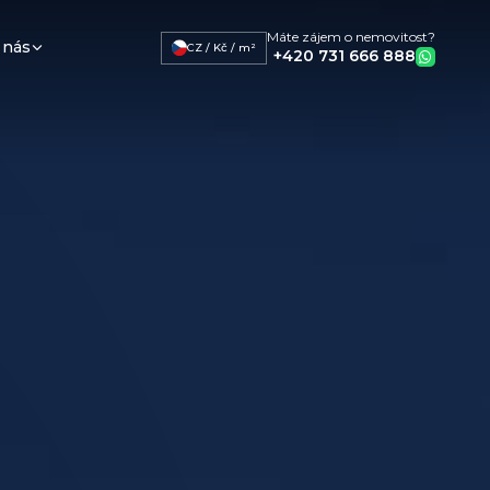
Máte zájem o nemovitost?
 nás
CZ / Kč / m²
+420 731 666 888