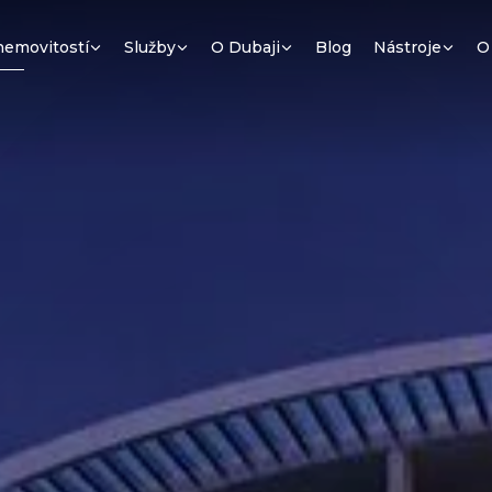
nemovitostí
Služby
O Dubaji
Blog
Nástroje
O