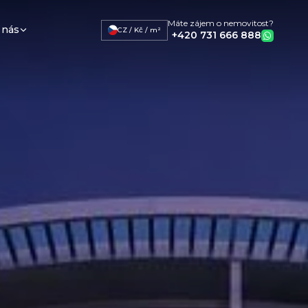
Máte zájem o nemovitost?
 nás
CZ / Kč / m²
+420 731 666 888