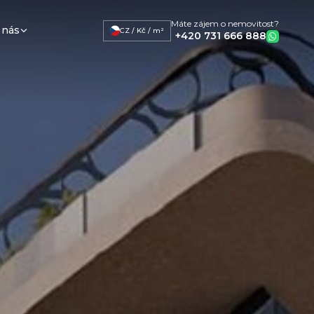
Máte zájem o nemovitost?
 nás
CZ / Kč / m²
+420 731 666 888