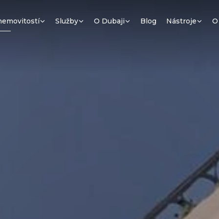
nemovitostí
Služby
O Dubaji
Blog
Nástroje
O