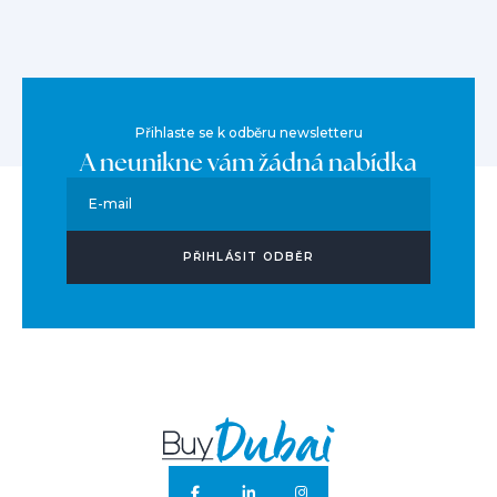
Přihlaste se k odběru newsletteru
A neunikne vám žádná nabídka
E-mail
PŘIHLÁSIT ODBĚR