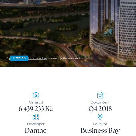
Offplan
Business Bay
Towers By Paramount
Cena od
Dokončení
6 439 233 Kč
Q4 2018
Developer
Lokalita
Damac
Business Bay