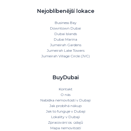
Nejoblíbenější lokace
Business Bay
Downtown Dubai
Dubai Islands
Dubai Marina
Jumeirah Gardens
Jumeirah Lake Towers
Jumeirah Village Circle (JVC)
BuyDubai
Kontakt
O nás
Nabídka nemovitostí v Dubaji
Jak probíhá nákup
Jak to funguje v Dubaji
Lokality v Dubaji
Zpracování os. údajů
Mapa nemovitostí