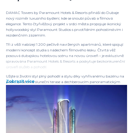
DAMAC Towers by Paramount Hotels & Resorts přináší do Dubaje
nový rozměr luxusního bydlení, kde se snoubí půvab a filmová
elegance. Tento čtyřvěžový projekt v srdci města propojuje ikonický
hollywoodský styl Paramount Studios s prvotřídním pohostinstvím i
rezidenčním zázemím.
Tři z věží nabízejí 1 200 pečlivě navržených apartmánů, které spojují
moderní koncept studia s nádechem filmového lesku. Čtvrtá věž
posouvá dubajskou hotelovou scénu na novou úroveň – je exkluzivně
spravována Paramount Hotels & Resorts a poskytuje bezkonkurenční
úroveň služeb a pohodlí.
Užijte si životní styl plný pohodlí a stylu díky vyhřívanému bazénu na
Zobrazit více
podiu, prostorné sluneční terase a dechberoucím panoramatickým
výhledům na oblast Burj. Towers by Paramount vytváří harmonii
mezi domovem, pohostinstvím a zážitkem pod jednou ikonickou
adresou.
Rezidenti i hosté mají exkluzivní přístup k široké škále služeb – od
špičkových fitness prostor, přes gurmánské restaurace, relaxační
wellness možnosti až po luxusní obchodní pasáž rozprostírající se na
osmi patrech. Zažijte novou hvězdu luxusního bydlení – místo, kde je
každý den premiérou něčeho výjimečného.