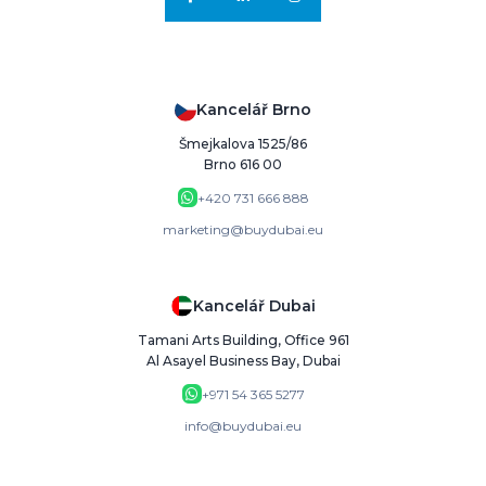
Kancelář Brno
Šmejkalova 1525/86
Brno 616 00
+420 731 666 888
marketing@buydubai.eu
Kancelář Dubai
Tamani Arts Building, Office 961
Al Asayel Business Bay, Dubai
+971 54 365 5277
info@buydubai.eu