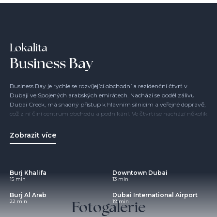
Lokalita
Business Bay
Business Bay je rychle se rozvíjející obchodní a rezidenční čtvrť v
Dubaji ve Spojených arabských emirátech. Nachází se podél zálivu
Dubai Creek, má snadný přístup k hlavním silnicím a veřejné dopravě,
což z ní činí centrum obchodu a podnikání. Ve čtvrti se nachází několik
výškových budov, včetně ikonické budovy Burdž Chalífa, a také řada
komerčních a obytných nemovitostí.
Zobrazit více
Burj Khalifa
Downtown Dubai
15 min
13 min
Burj Al Arab
Dubai International Airport
Fotogalerie
22 min
19 min