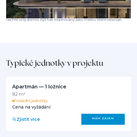
Villa dell’Arte není jen destinací - je to kreativní svatyně, kde se design,
umění a luxus setkávají. Zažijte nový standard uvědomělého bydlení a
nechte svůj domov být tak inspirovaný jako město, které oslavuje.
Typické jednotky v projektu
Apartmán — 1 ložnice
82 m²
Poslední jednotky
Cena na vyžádání
Zjistit více
MÁM ZÁJEM