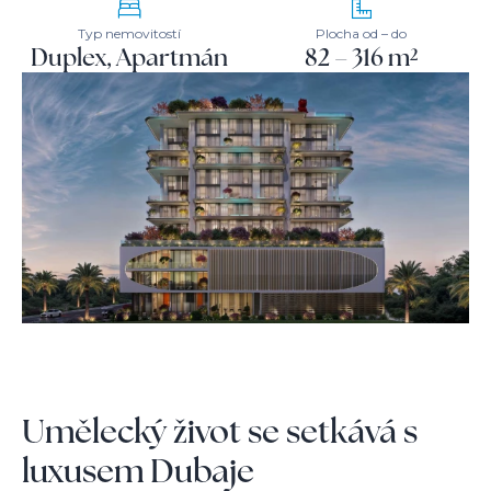
Typ nemovitostí
Plocha od – do
Duplex, Apartmán
82 – 316 m²
Umělecký život se setkává s
luxusem Dubaje