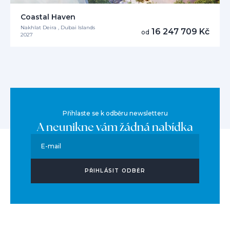
Coastal Haven
Nakhlat Deira , Dubai Islands
16 247 709 Kč
od
2027
Přihlaste se k odběru newsletteru
A neunikne vám žádná nabídka
E-mail
PŘIHLÁSIT ODBĚR