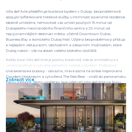
Villa dell’Arte předefinuje butikové bydlení v Dubaji, bezproblémově
spojující sofistikované hotelové služby s intimností soukromé rezidence.
Ideálně umístěná, nemovitost vás umístí pouhých 15 minut od
Dubajského mezinárodního finančního centra a 20 minut od
nejvýznamnějších destinací města, včetně Downtown Dubai,
Business Bay a ikonického Dubaj Mall. Užijte si bezproblémový přístup
k nejlepším restauracím, obchodním a zábavním možnostem, které
Dubaj nabízí - vše na dosah vašeho klidného útočiště.
Každý kout Villa dell’Arte je poctou kreativitě, kde se architektura a
umění prolínají a vytvářejí jedinečný zážitek z bydlení. Podpisová
charakteristika budovy - odvážná, hravá socha na střeše inspirovaná
Davidem Hockneym a vytvořená The Red Bear - vnáší do panoramatu
Zobrazit více
barvu a emoce. Tento umělecký ikon přetváří Villa dell’Arte na živou
galerii, která ztělesňuje současnou eleganci a inovativní vizi pana
Eight Development.
Na střeše nabývá život filmové kvality. Rezidenti jsou zváni, aby si užili
otevřené kino, rozmazlovali se u nekonečného bazénu s širokými
výhledy na Marinu a shromažďovali se na večery v útulném
grilovacím salonku. Každý detail je navržen tak, aby zvýšil relaxaci a
sofistikovanost, což činí každou noc pod dubajskými hvězdami
nezapomenutelnou.