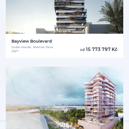
Bayview Boulevard
Dubai Islands , Nakhlat Deira
15 773 797 Kč
od
2027