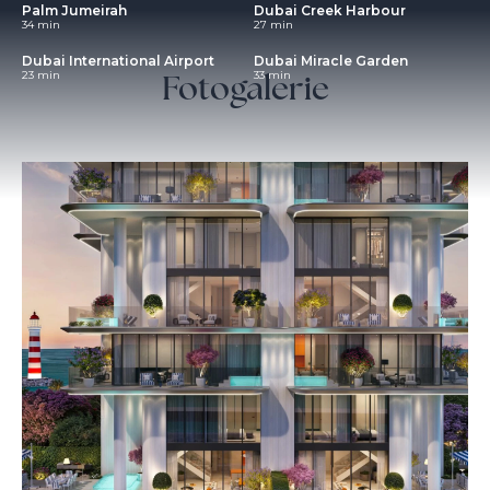
Palm Jumeirah
Dubai Creek Harbour
34 min
27 min
Dubai International Airport
Dubai Miracle Garden
Fotogalerie
23 min
33 min