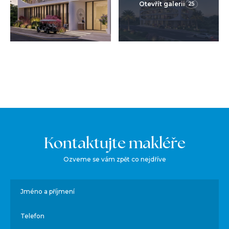
Otevřít galerii
25
Kontaktujte makléře
Ozveme se vám zpět co nejdříve
Jméno a příjmení
Telefon