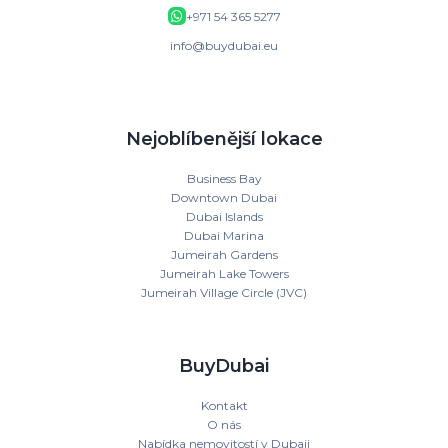
+971 54 365 5277
info@buydubai.eu
Nejoblíbenější lokace
Business Bay
Downtown Dubai
Dubai Islands
Dubai Marina
Jumeirah Gardens
Jumeirah Lake Towers
Jumeirah Village Circle (JVC)
BuyDubai
Kontakt
O nás
Nabídka nemovitostí v Dubaji