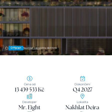
Offplan
Nakhlat Deira
Villa dell’Arte
Cena od
Dokončení
13 439 533 Kč
Q4 2027
Developer
Lokalita
Mr. Eight
Nakhlat Deira