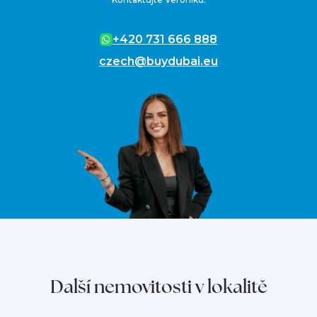
+420 731 666 888
czech@buydubai.eu
Další nemovitosti v lokalitě