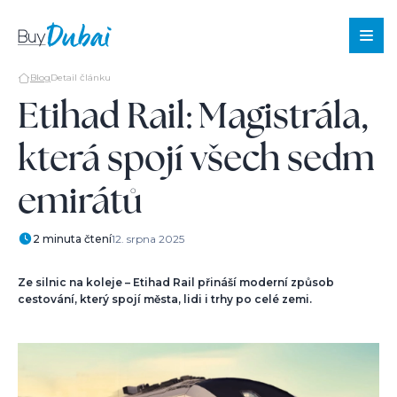
Blog
Detail článku
Etihad Rail: Magistrála,
která spojí všech sedm
Nabídka
nemovitost
emirátů
Služby
O
2 minuta čtení
12. srpna 2025
Dubaji
Blog
Ze silnic na koleje – Etihad Rail přináší moderní způsob
cestování, který spojí města, lidi i trhy po celé zemi.
Nástroje
O
nás