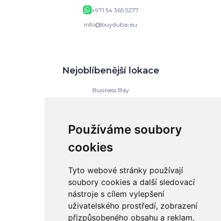
+971 54 365 5277
info@buydubai.eu
Nejoblíbenější lokace
Business Bay
Downtown Dubai
Dubai Islands
Dubai Marina
Používáme soubory
Jumeirah Gardens
Jumeirah Lake Towers
cookies
Jumeirah Village Circle (JVC)
Tyto webové stránky používají
BuyDubai
soubory cookies a další sledovací
nástroje s cílem vylepšení
Kontakt
uživatelského prostředí, zobrazení
O nás
přizpůsobeného obsahu a reklam,
Nabídka nemovitostí v Dubaji