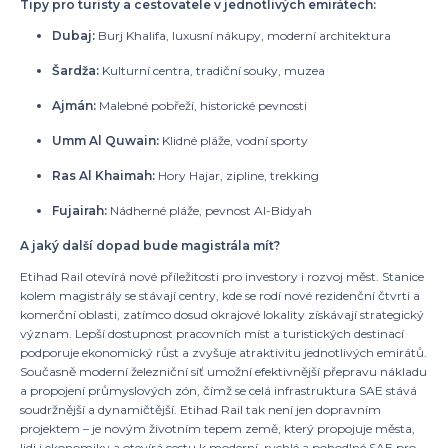
Tipy pro turisty a cestovatele v jednotlivých emirátech:
Dubaj:
Burj Khalifa, luxusní nákupy, moderní architektura
Šardža:
Kulturní centra, tradiční souky, muzea
Ajmán:
Malebné pobřeží, historické pevnosti
Umm Al Quwain:
Klidné pláže, vodní sporty
Ras Al Khaimah:
Hory Hajar, zipline, trekking
Fujairah:
Nádherné pláže, pevnost Al-Bidyah
A jaký další dopad bude magistrála mít?
Etihad Rail otevírá nové příležitosti pro investory i rozvoj měst. Stanice
kolem magistrály se stávají centry, kde se rodí nové rezidenční čtvrti a
komerční oblasti, zatímco dosud okrajové lokality získávají strategický
význam. Lepší dostupnost pracovních míst a turistických destinací
podporuje ekonomický růst a zvyšuje atraktivitu jednotlivých emirátů.
Současně moderní železniční síť umožní efektivnější přepravu nákladu
a propojení průmyslových zón, čímž se celá infrastruktura SAE stává
soudržnější a dynamičtější. Etihad Rail tak není jen dopravním
projektem – je novým životním tepem země, který propojuje města,
lidi i ekonomiky a otevírá cestu k moderní, rychlé a pohodlné SAE pro