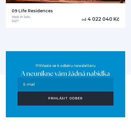
09 Life Residences
Wadi Al Safa
4 022 040 Kč
od
2027
Přihlaste se k odběru newsletteru
A neunikne vám žádná nabídka
E-mail
PŘIHLÁSIT ODBĚR