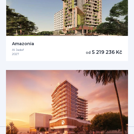
Amazonia
Al Jadaf
5 219 236 Kč
od
2027