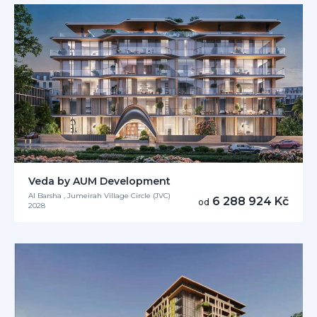
Veda by AUM Development
Al Barsha , Jumeirah Village Circle (JVC)
6 288 924 Kč
od
2028