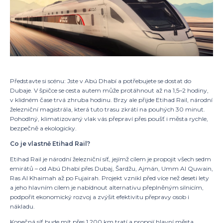
Máte zájem
+420 
Představte si scénu: Jste v Abú Dhabí a potřebujete se dostat do
CZ 
Dubaje. V špičce se cesta autem může protáhnout až na 1,5–2 hodiny,
v klidném čase trvá zhruba hodinu. Brzy ale přijde Etihad Rail, národní
železniční magistrála, která tuto trasu zkrátí na pouhých 30 minut.
Pohodlný, klimatizovaný vlak vás přepraví přes poušť i města rychle,
bezpečně a ekologicky.
Co je vlastně Etihad Rail?
Etihad Rail je národní železniční síť, jejímž cílem je propojit všech sedm
emirátů – od Abú Dhabí přes Dubaj, Šardžu, Ajmán, Umm Al Quwain,
Ras Al Khaimah až po Fujairah. Projekt vznikl před více než deseti lety
a jeho hlavním cílem je nabídnout alternativu přeplněným silnicím,
podpořit ekonomický rozvoj a zvýšit efektivitu přepravy osob i
nákladu.
Konečná síť bude mít přes 1 200 km tratí a propojí hlavní města,