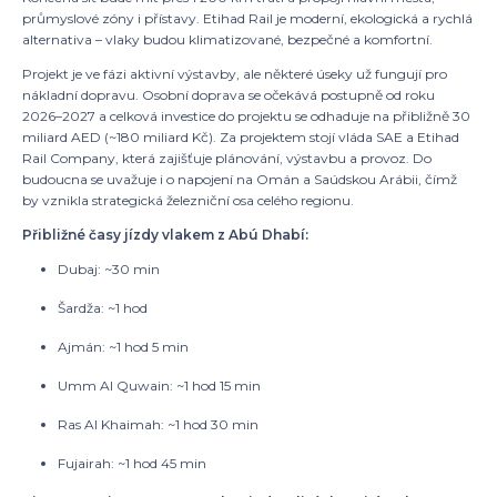
průmyslové zóny i přístavy. Etihad Rail je moderní, ekologická a rychlá
alternativa – vlaky budou klimatizované, bezpečné a komfortní.
Projekt je ve fázi aktivní výstavby, ale některé úseky už fungují pro
nákladní dopravu. Osobní doprava se očekává postupně od roku
2026–2027 a celková investice do projektu se odhaduje na přibližně 30
miliard AED (~180 miliard Kč). Za projektem stojí vláda SAE a Etihad
Rail Company, která zajišťuje plánování, výstavbu a provoz. Do
budoucna se uvažuje i o napojení na Omán a Saúdskou Arábii, čímž
by vznikla strategická železniční osa celého regionu.
Přibližné časy jízdy vlakem z Abú Dhabí:
Dubaj: ~30 min
Šardža: ~1 hod
Ajmán: ~1 hod 5 min
Umm Al Quwain: ~1 hod 15 min
Ras Al Khaimah: ~1 hod 30 min
Fujairah: ~1 hod 45 min