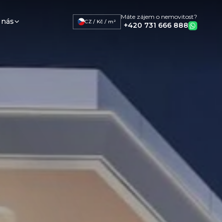
Máte zájem o nemovitost?
 nás
CZ / Kč / m²
+420 731 666 888