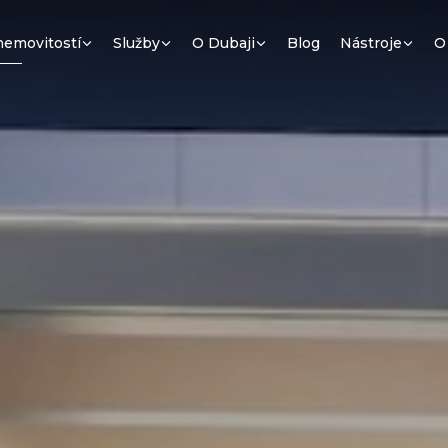
nemovitostí
Služby
O Dubaji
Blog
Nástroje
O